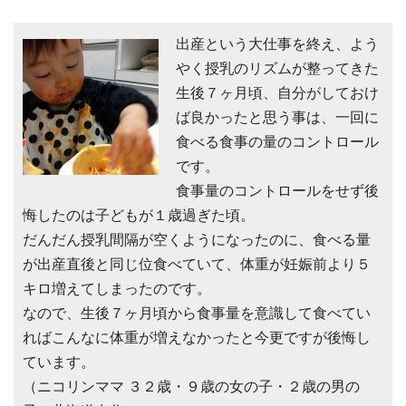
出産という大仕事を終え、よう
やく授乳のリズムが整ってきた
生後７ヶ月頃、自分がしておけ
ば良かったと思う事は、一回に
食べる食事の量のコントロール
です。
食事量のコントロールをせず後
悔したのは子どもが１歳過ぎた頃。
だんだん授乳間隔が空くようになったのに、食べる量
が出産直後と同じ位食べていて、体重が妊娠前より５
キロ増えてしまったのです。
なので、生後７ヶ月頃から食事量を意識して食べてい
ればこんなに体重が増えなかったと今更ですが後悔し
ています。
（ニコリンママ ３２歳・９歳の女の子・２歳の男の