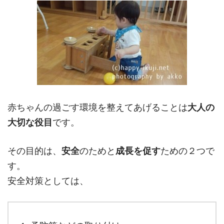
赤ちゃんの過ごす環境を整えてあげることは
大人の
大切な役目
です。
その目的は、
安全
のためと
成長を促す
ための２つで
す。
安全対策としては、