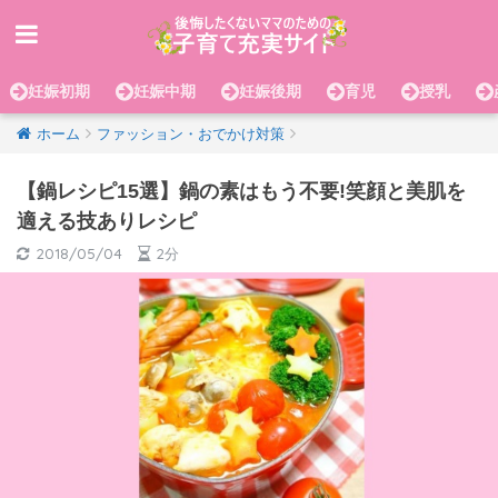
妊娠初期
妊娠中期
妊娠後期
育児
授乳
ホーム
ファッション・おでかけ対策
【鍋レシピ15選】鍋の素はもう不要!笑顔と美肌を
適える技ありレシピ
2018/05/04
2分