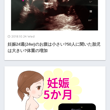
2018.10.24 Wed
妊娠24週(24w)のお腹は小さい?50人に聞いた胎児
は大きい?体重の増加