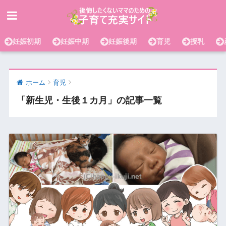
妊娠初期
妊娠中期
妊娠後期
育児
授乳
ホーム
育児
「新生児・生後１カ月」の記事一覧