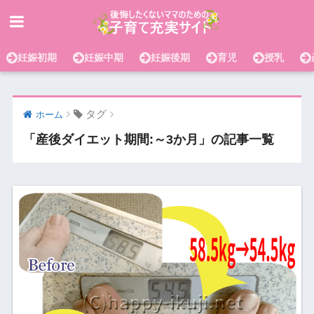
妊娠初期
妊娠中期
妊娠後期
育児
授乳
タグ
ホーム
「産後ダイエット期間:～3か月」の記事一覧