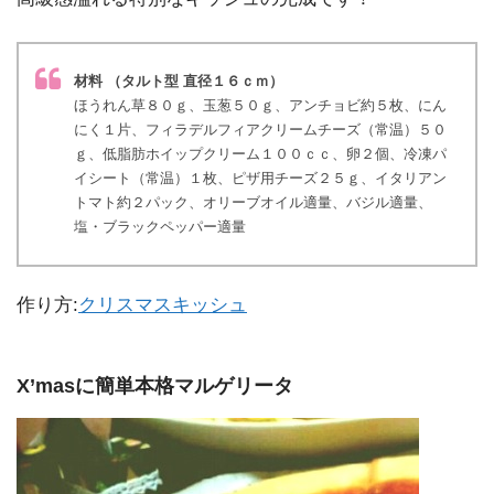
材料 （タルト型 直径１６ｃｍ）
ほうれん草８０ｇ、玉葱５０ｇ、アンチョビ約５枚、にん
にく１片、フィラデルフィアクリームチーズ（常温）５０
ｇ、低脂肪ホイップクリーム１００ｃｃ、卵２個、冷凍パ
イシート（常温）１枚、ピザ用チーズ２５ｇ、イタリアン
トマト約２パック、オリーブオイル適量、バジル適量、
塩・ブラックペッパー適量
作り方:
クリスマスキッシュ
X’masに簡単本格マルゲリータ