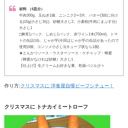
材料 （4皿分）
牛肉300g、玉ねぎ1個、ニンニク2〜3片、バター(3回に分け
る)15g(小さじ3位)、砂糖大さじ2、小麦粉(牛肉にまぶす分)
大さじ1
□舞茸1パック、しめじ1パック、赤ワイン1本(750ml)、トマ
トの缶詰1缶、じゃが芋(今回はじゃが芋の缶詰があったので
使用)3個、コンソメ小さじ1(キューブ状なら1個)
★とんかつソース・ウスターソース・ケチャップ・蜂蜜
（蜂蜜がなければ砂糖）大さじ1
【仕上げ】生クリームお好きな量、乾燥バジル少々
作り方:
クリスマスに 洋食屋自慢ビーフシチュー！
クリスマスに トナカイミートローフ