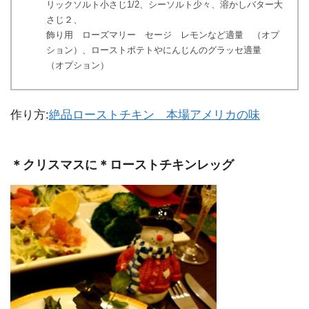
リックソルト小さじ1/2、シーソルト少々、溶かしバター大
さじ２、
飾り用 ローズマリー セージ レモンなど適量 （オプ
ション）、ローストポテトやにんじんのグラッセ適量
（オプション）
作り方:
絶品ローストチキン 本場アメリカの味
＊クリスマスに＊ローストチキンレッグ