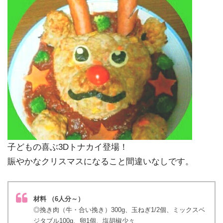
子どもの喜ぶ3Dトナカイ登場！
賑やかなクリスマスになること間違いなしです。
材料 （6人分～）
◎挽き肉（牛・合い挽き）300g、玉ねぎ1/2個、ミックスベ
ジタブル100g、卵1個、塩胡椒少々