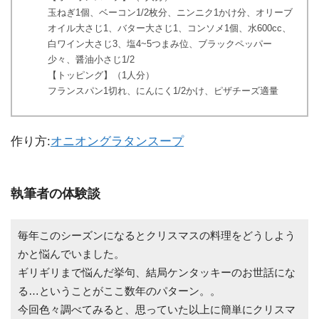
玉ねぎ1個、ベーコン1/2枚分、ニンニク1かけ分、オリーブ
オイル大さじ1、バター大さじ1、コンソメ1個、水600cc、
白ワイン大さじ3、塩4~5つまみ位、ブラックペッパー
少々、醤油小さじ1/2
【トッピング】（1人分）
フランスパン1切れ、にんにく1/2かけ、ピザチーズ適量
作り方:
オニオングラタンスープ
執筆者の体験談
毎年このシーズンになるとクリスマスの料理をどうしよう
かと悩んでいました。
ギリギリまで悩んだ挙句、結局ケンタッキーのお世話にな
る…ということがここ数年のパターン。。
今回色々調べてみると、思っていた以上に簡単にクリスマ