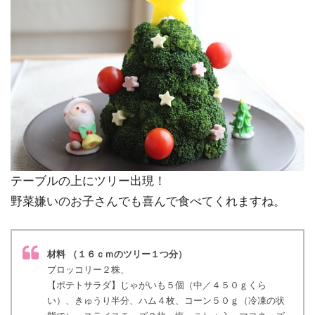
テーブルの上にツリー出現！
野菜嫌いのお子さんでも喜んで食べてくれますね。
材料 （１６ｃｍのツリー１つ分）
ブロッコリー２株、
【ポテトサラダ】じゃがいも５個（中／４５０ｇくら
い）、きゅうり半分、ハム４枚、コーン５０ｇ（冷凍の状