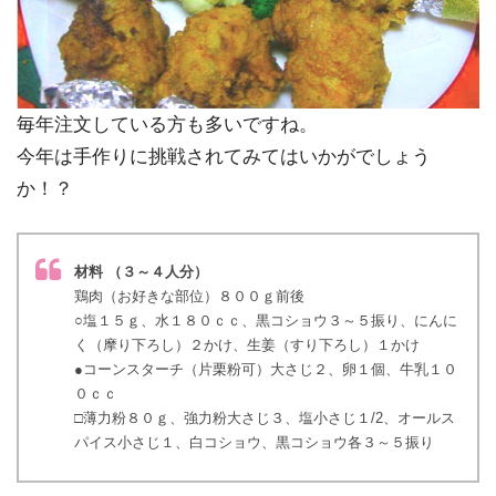
毎年注文している方も多いですね。
今年は手作りに挑戦されてみてはいかがでしょう
か！？
材料 （３～４人分）
鶏肉（お好きな部位）８００ｇ前後
○塩１５ｇ、水１８０ｃｃ、黒コショウ３～５振り、にんに
く（摩り下ろし）２かけ、生姜（すり下ろし）１かけ
●コーンスターチ（片栗粉可）大さじ２、卵１個、牛乳１０
０ｃｃ
□薄力粉８０ｇ、強力粉大さじ３、塩小さじ１/2、オールス
パイス小さじ１、白コショウ、黒コショウ各３～５振り