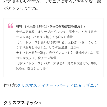
パスタもいいですが、ラザニアにするとおもてなし感
がアップしますね。
材料 （４人分【18×18×５㎝の耐熱容器を使用】）
ラザニア８枚、オリーブオイル少々、塩少々、とろけるチ
ーズ６０g、パセリ（無くてもOＫ）適量
【ミートソース】合いびき肉300ｇ、玉ねぎ1/2個、にんに
くすりおろし小さじ1、サラダ油適量、塩少々
★トマト水煮缶400ｇ、赤ワイン大さじ2、醤油小さじ1、塩
コショウ少々、粉チーズ適量
【ホワイトソース】バター大さじ4、薄力粉大さじ5、牛乳
500㏄、塩コショウ少々
作り方:
クリスマスディナー・パーティに★ラザニア
クリスマスキッシュ