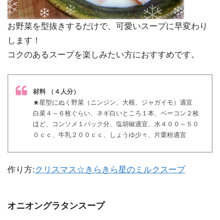
お野菜を型抜きするだけで、可愛いスープに早変わり
します！
コクのあるスープを楽しみたい方におすすめです。
材料 （４人分）
★星型にぬく野菜（ニンジン、大根、ジャガイモ）適宜
白菜４～６枚ぐらい、ネギ白いところ１本、ベーコン２枚
ほど、コンソメ１パック分、塩胡椒適宜、水４００～５０
０ｃｃ、牛乳２００ｃｃ、しょうゆ少々、片栗粉適宜
作り方:
クリスマス☆きらきら星のミルクスープ
オニオングラタンスープ