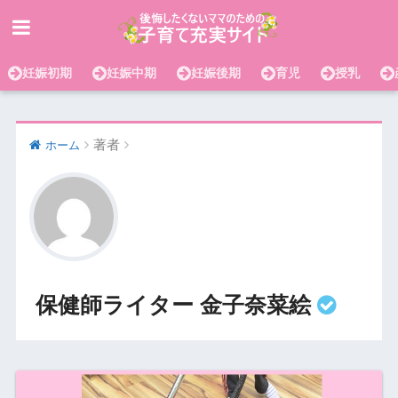
妊娠初期
妊娠中期
妊娠後期
育児
授乳
著者
ホーム
保健師ライター 金子奈菜絵