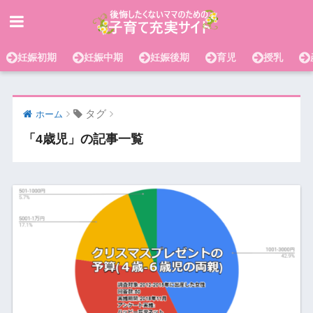
妊娠初期
妊娠中期
妊娠後期
育児
授乳
タグ
ホーム
「4歳児」の記事一覧