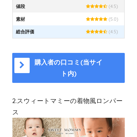
値段
(4.5)
素材
(5.0)
総合評価
(4.5)
購入者の口コミ(当サイ
ト内)
2.スウィートマミーの着物風ロンパー
ス