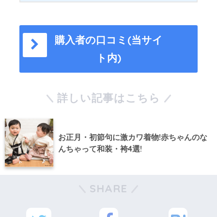
購入者の口コミ(当サイ
ト内)
詳しい記事はこちら
お正月・初節句に激カワ着物!赤ちゃんのな
んちゃって和装・袴4選!
SHARE