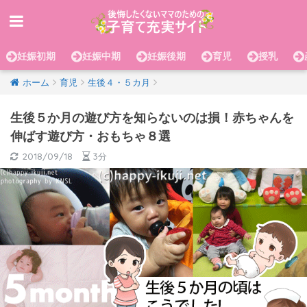
妊娠初期
妊娠中期
妊娠後期
育児
授乳
ホーム
育児
生後４・５カ月
生後５か月の遊び方を知らないのは損！赤ちゃんを
伸ばす遊び方・おもちゃ８選
2018/09/18
3分