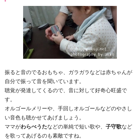
振ると音のでるおもちゃ、ガラガラなどは赤ちゃんが
自分で振って音を聞いています。
聴覚が発達
してくるので、音に対して好奇心旺盛で
す。
オルゴールメリーや、手回しオルゴールなどのやさし
い音色も聴かせてあげましょう。
ママが
わらべうた
などの単純で短い歌や、
子守歌
など
を歌ってあげるのも素敵
ですね。