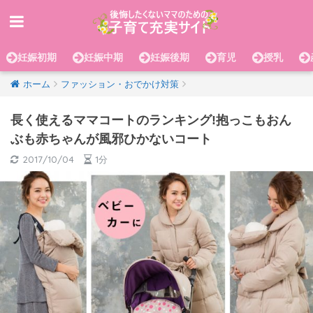
妊娠初期
妊娠中期
妊娠後期
育児
授乳
ホーム
ファッション・おでかけ対策
長く使えるママコートのランキング!抱っこもおん
ぶも赤ちゃんが風邪ひかないコート
2017/10/04
1分