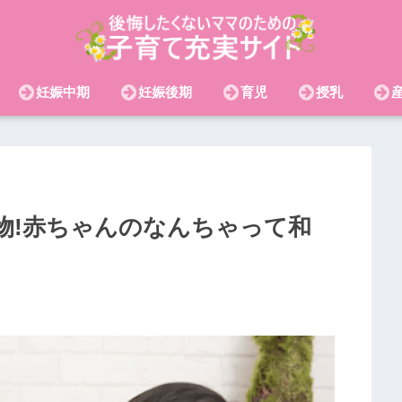
妊娠中期
妊娠後期
育児
授乳
物!赤ちゃんのなんちゃって和