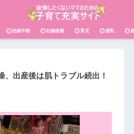
妊娠中期
妊娠後期
育児
授乳
燥、出産後は肌トラブル続出！