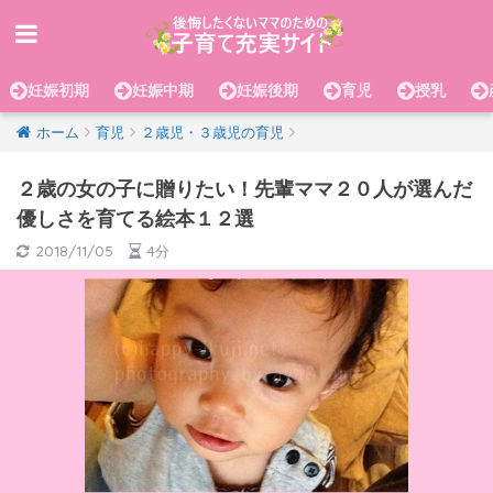
妊娠初期
妊娠中期
妊娠後期
育児
授乳
ホーム
育児
２歳児・３歳児の育児
２歳の女の子に贈りたい！先輩ママ２０人が選んだ
優しさを育てる絵本１２選
2018/11/05
4分