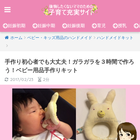
妊娠初期
妊娠中期
妊娠後期
育児
授乳
ホーム
ベビー・キッズ用品のハンドメイド
ハンドメイドキット
手作り初心者でも大丈夫！ガラガラを３時間で作ろ
う！ベビー用品手作りキット
2017/02/23
2分