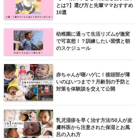
とは?】選び方と先輩ママおすすめ
10選
幼稚園に通って生活リズムが激変
で可哀想！？訓練したい習慣と朝
のスケジュール
赤ちゃんが寝ハゲに！後頭部が薄
いのはいつまで？月齢別の予防と
対策を体験談を交えて公開
乳児湿疹を早く治す方法!50人が皮
膚科医から注意された保湿とお風
呂の入れ方