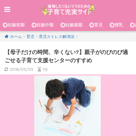
妊娠初期
妊娠中期
妊娠後期
育児
授乳
ホーム
育児
育児ストレス解消法
【母子だけの時間、辛くない?】親子がのびのび過
ごせる子育て支援センターのすすめ
2018/05/05
1分