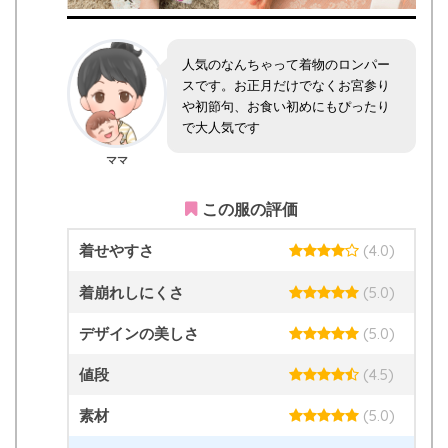
人気のなんちゃって着物のロンパー
スです。お正月だけでなくお宮参り
や初節句、お食い初めにもぴったり
で大人気です
ママ
この服の評価
着せやすさ
(4.0)
着崩れしにくさ
(5.0)
デザインの美しさ
(5.0)
値段
(4.5)
素材
(5.0)