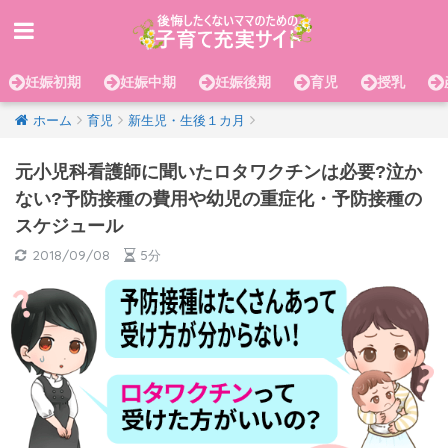
妊娠初期
妊娠中期
妊娠後期
育児
授乳
ホーム
育児
新生児・生後１カ月
元小児科看護師に聞いたロタワクチンは必要?泣か
ない?予防接種の費用や幼児の重症化・予防接種の
スケジュール
2018/09/08
5分