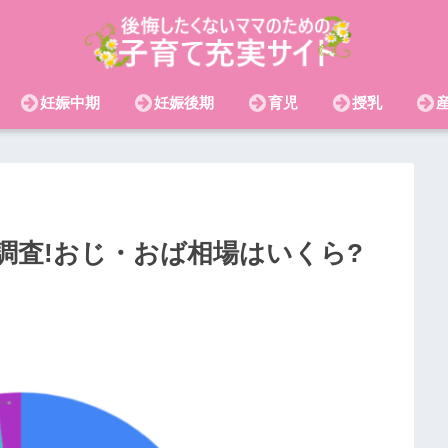
妊娠中期
妊娠後期
育児
授乳
年調査!おじ・おば相場はいくら?