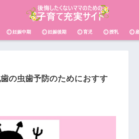
妊娠中期
妊娠後期
育児
授乳
乳歯の虫歯予防のためにおすす