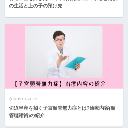
の生活と上の子の預け先
2015.04.24 Fri
切迫早産を招く子宮頸管無力症とは?治療内容(頸
管縫縮術)の紹介