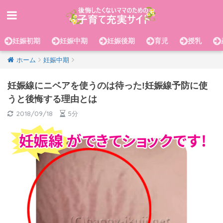
妊娠初期
妊娠中期
妊娠後期
育児
授乳
ホーム
妊娠中期
妊娠線にニベアを使うのは待った!妊娠線予防に使
うと後悔する理由とは
2018/09/18
5分