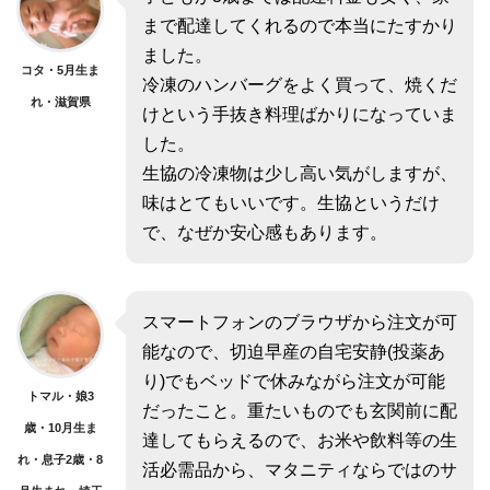
まで配達してくれるので本当にたすかり
ました。
コタ・5月生ま
冷凍のハンバーグをよく買って、焼くだ
れ・滋賀県
けという手抜き料理ばかりになっていま
した。
生協の冷凍物は少し高い気がしますが、
味はとてもいいです。生協というだけ
で、なぜか安心感もあります。
スマートフォンのブラウザから注文が可
能なので、切迫早産の自宅安静(投薬あ
り)でもベッドで休みながら注文が可能
トマル・娘3
だったこと。重たいものでも玄関前に配
歳・10月生ま
達してもらえるので、お米や飲料等の生
れ・息子2歳・8
活必需品から、マタニティならではのサ