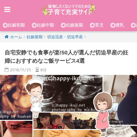
妊娠初期
妊娠中期
妊娠後期
育児
授乳
ホーム
妊娠後期
切迫流産・切迫早産
自宅安静でも食事が楽!50人が選んだ切迫早産の妊
婦におすすめなご飯サービス4選
2018/11/25
8分