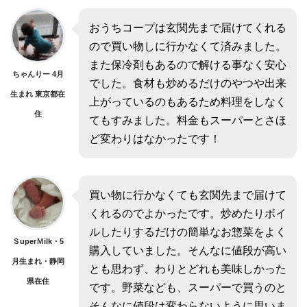
おうちコープは玄関先まで届けてくれる
ので買い物しに行かなくて済みました。
また保冷剤もあるので解ける事なく安心
ちゃんりー 4月
でした。食材も炒めるだけのやつや出来
生まれ 東京都在
上がっているのもあるため料理をしなく
住
てもすみました。料金もスーパーとさほ
ど変わりはなかったです！
買い物に行かなくても玄関先まで届けて
くれるのでよかったです。炒めたりボイ
ルしたりするだけの簡単なお惣菜をよく
ＳuperＭilk・5
購入していました。そんなに値段が高い
月生まれ・静岡
とも思わず、わりとどれも美味しかった
県在住
です。野菜なども、スーパーで買うのと
そんなに値段は変わらないように思いま