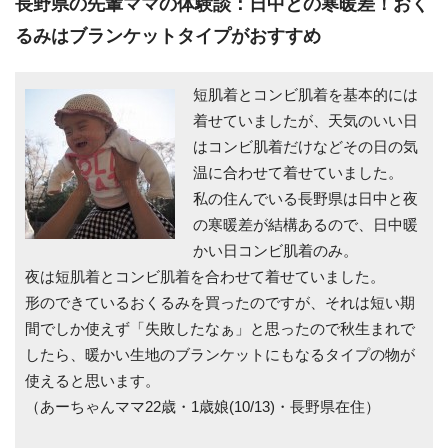
長野県の先輩ママの体験談：日中との寒暖差！おく
るみはブランケットタイプがおすすめ
短肌着とコンビ肌着を基本的には
着せていましたが、天気のいい日
はコンビ肌着だけなどその日の気
温に合わせて着せていました。
私の住んでいる長野県は日中と夜
の寒暖差が結構あるので、日中暖
かい日コンビ肌着のみ。
夜は短肌着とコンビ肌着を合わせて着せていました。
形のできているおくるみを買ったのですが、それは短い期
間でしか使えず「失敗したなぁ」と思ったので秋生まれで
したら、暖かい生地のブランケットにもなるタイプの物が
使えると思います。
（あーちゃんママ22歳・1歳娘(10/13)・長野県在住）