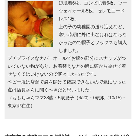
短肌着6枚、コンビ肌着6枚、ツー
ウェイオール5枚、セレモニード
レス1枚。
上の子の幼稚園の送り迎えなど、
寒い時期に外に出なければならな
かったので帽子とソックスも購入
しました。
プチプライスなカバーオールでお腹の部分にスナップがつ
いていない物があり、お着替えなどの際に頭から被せて着
せなくてはいけないので寒々しかったです。
ベビー服は店舗で袋を開けて確認できないので気になった
点は店員さんに聞くべきだと思いました。
（ももちゃんママ38歳・5歳息子（4/20)・0歳娘（10/15)・
東京都在住）