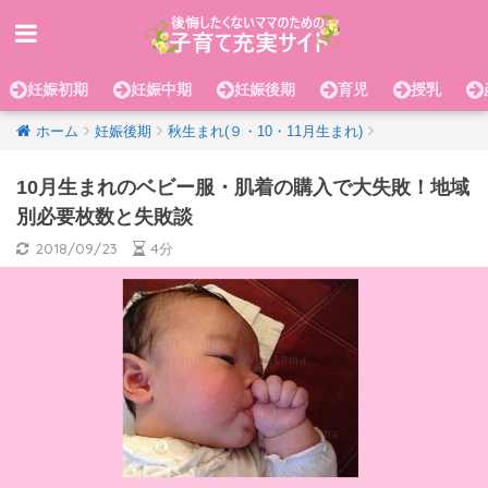
妊娠初期
妊娠中期
妊娠後期
育児
授乳
ホーム
妊娠後期
秋生まれ(９・10・11月生まれ)
10月生まれのベビー服・肌着の購入で大失敗！地域
別必要枚数と失敗談
2018/09/23
4分