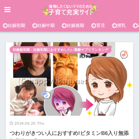
妊娠初期
妊娠中期
妊娠後期
育児
授乳
妊娠超初期・妊娠初期におすすめしたい葉酸サプリランキング
2024.06.20 Thu
つわりがきつい人におすすめ!ビタミンB6入り無添