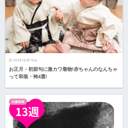
2018.12.18 Tue
お正月・初節句に激カワ着物!赤ちゃんのなんちゃ
って和装・袴4選!
妊娠初期