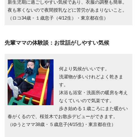
新生児期に過ごしやすい気候であり、衣服の調整も簡単。
夜も寒くないので夜間授乳などに苦労があまりないこと。
（ロコ34歳・１歳息子（4/12生）・東京都在住）
先輩ママの体験談：お世話がしやすい気候
何より気候がいいです。
洗濯物が多いけれどよく乾きま
す。
沐浴も浴室・洗面所の暖房を考え
なくていいので気楽です。
歩き始める１歳ころにまた暖かい
春がくるので、桜並木でお散歩デビューができます。
（ゆうとママ38歳・５歳息子(4/15生)・東京都在住）