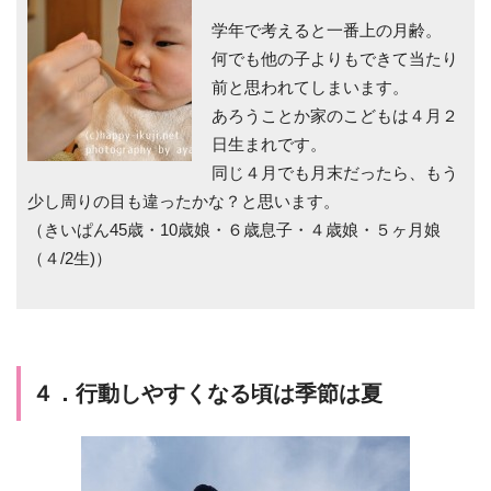
学年で考えると一番上の月齢。
何でも他の子よりもできて当たり
前と思われてしまいます。
あろうことか家のこどもは４月２
日生まれです。
同じ４月でも月末だったら、もう
少し周りの目も違ったかな？と思います。
（きいぱん45歳・10歳娘・６歳息子・４歳娘・５ヶ月娘
（４/2生)）
４．行動しやすくなる頃は季節は夏