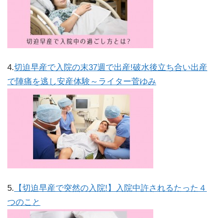
4.
切迫早産で入院の末37週で出産!破水後立ち合い出産
で陣痛を逃し安産体験～ライター菅ゆみ
5.
【切迫早産で突然の入院!】入院中許されるたった４
つのこと