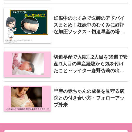
妊娠中のむくみで医師のアドバイ
スまとめ！妊娠中のむくみに好評
な加圧ソックス・切迫早産の場合
の対策とは？
切迫早産で入院し2人目を39週で安
産!1人目の早産経験から気を付け
たこと～ライター森野杏莉の出産
体験
早産の赤ちゃんの成長を見守る病
院との付き合い方・フォローアッ
プ外来