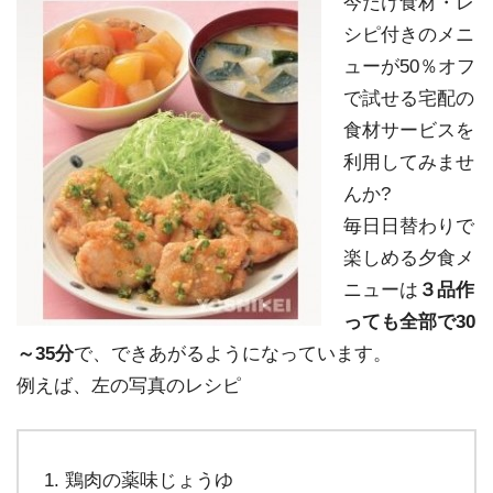
今だけ食材・レ
シピ付きのメニ
ューが50％オフ
で試せる宅配の
食材サービスを
利用してみませ
んか?
毎日日替わりで
楽しめる夕食メ
ニューは
３品作
っても全部で30
～35分
で、できあがるようになっています。
例えば、左の写真のレシピ
鶏肉の薬味じょうゆ