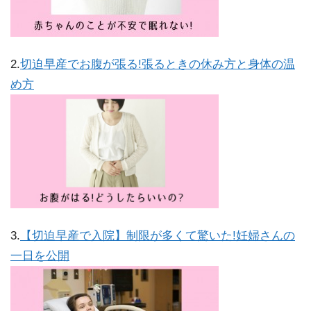
2.
切迫早産でお腹が張る!張るときの休み方と身体の温
め方
3.
【切迫早産で入院】制限が多くて驚いた!妊婦さんの
一日を公開