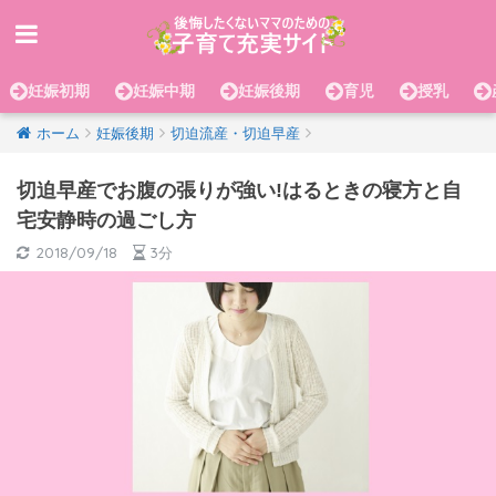
妊娠初期
妊娠中期
妊娠後期
育児
授乳
ホーム
妊娠後期
切迫流産・切迫早産
切迫早産でお腹の張りが強い!はるときの寝方と自
宅安静時の過ごし方
2018/09/18
3分