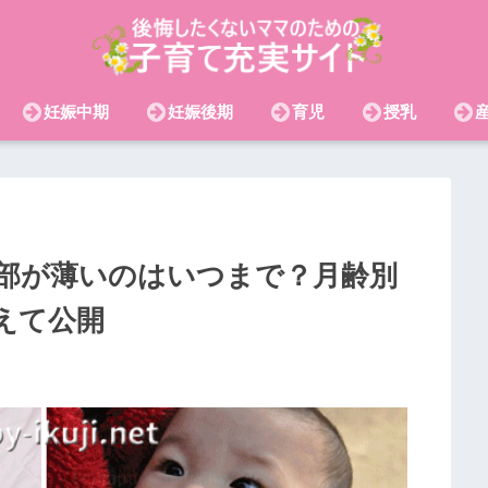
妊娠中期
妊娠後期
育児
授乳
部が薄いのはいつまで？月齢別
えて公開