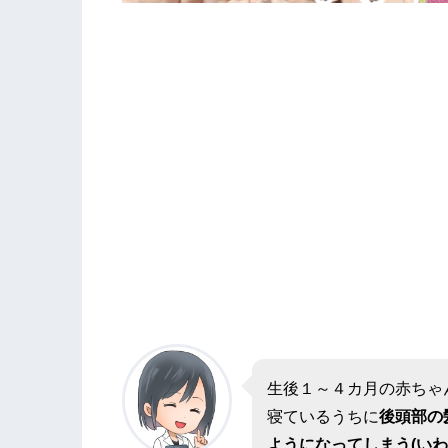
生後１～４カ月の赤ちゃ
寝ているうちに
後頭部の
ようになってしまう(い