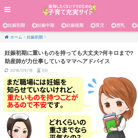
妊娠初期
妊娠中期
妊娠後期
育児
授乳
ホーム
妊娠初期
妊娠初期に重いものを持っても大丈夫?何キロまで?
助産師が力仕事しているママへアドバイス
2018/09/18
3分