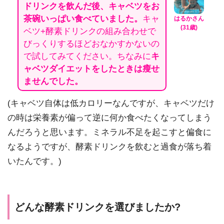
ドリンクを飲んだ後、キャベツをお
茶碗いっぱい食べていました。
キャ
はるかさん
(31歳)
ベツ+酵素ドリンクの組み合わせで
びっくりするほどおなかすかないの
で試してみてください。ちなみに
キ
ャベツダイエットをしたときは瘦せ
ませんでした。
(キャベツ自体は低カロリーなんですが、キャベツだけ
の時は栄養素が偏って逆に何か食べたくなってしまう
んだろうと思います。ミネラル不足を起こすと偏食に
なるようですが、酵素ドリンクを飲むと過食が落ち着
いたんです。)
どんな酵素ドリンクを選びましたか?