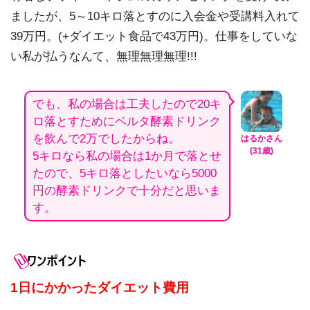
ましたが、5～10キロ落とすのに入会金や受講料入れて
39万円。(+ダイエット食品で43万円)。仕事をしていな
い私が払うなんて、無理無理無理!!!
でも、私の場合は工夫したので20キ
ロ落とすためにベルタ酵素ドリンク
を飲んで2万でしたからね。
はるかさん
(31歳)
5キロなら私の場合は1か月で落とせ
たので、5キロ落としたいなら5000
円の酵素ドリンクで十分だと思いま
す。
1日にかかったダイエット費用