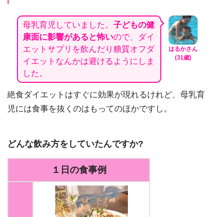
母乳育児していました。
子どもの健
康面に影響があると怖い
ので、ダイ
エットサプリを飲んだり糖質オフダ
はるかさん
(31歳)
イエットなんかは避けるようにしま
した。
絶食ダイエットはすぐに効果が現れるけれど、母乳育
児には食事を抜くのはもってのほかですし。
どんな飲み方をしていたんですか?
１日の食事例