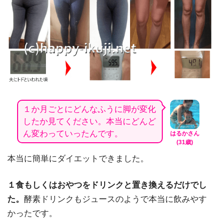
１か月ごとにどんなふうに脚が変化
したか見てください。本当にどんど
ん変わっていったんです。
はるかさん
(31歳)
本当に簡単にダイエットできました。
１食もしくはおやつをドリンクと置き換えるだけでし
た。
酵素ドリンクもジュースのようで本当に飲みやす
かったです。