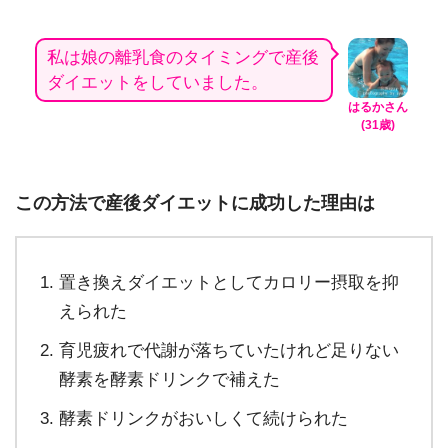
私は娘の離乳食のタイミングで産後
ダイエットをしていました。
はるかさん
(31歳)
この方法で産後ダイエットに成功した理由は
置き換えダイエットとしてカロリー摂取を抑
えられた
育児疲れで代謝が落ちていたけれど足りない
酵素を酵素ドリンクで補えた
酵素ドリンクがおいしくて続けられた