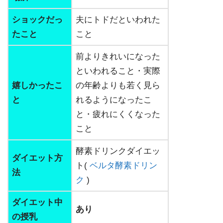
ショックだっ
夫にトドだといわれた
たこと
こと
前よりきれいになった
といわれること・実際
嬉しかったこ
の年齢よりも若く見ら
と
れるようになったこ
と・疲れにくくなった
こと
酵素ドリンクダイエッ
ダイエット方
ト(
ベルタ酵素ドリン
法
ク
)
ダイエット中
あり
の授乳