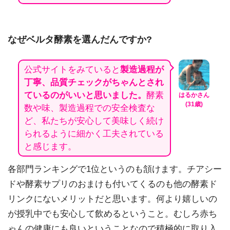
なぜベルタ酵素を選んだんですか?
公式サイトをみていると
製造過程が
丁寧、品質チェックがちゃんとされ
ているのがいいと思いました。
酵素
はるかさん
(31歳)
数や味、製造過程での安全検査な
ど、私たちが安心して美味しく続け
られるように細かく工夫されている
と感じます。
各部門ランキングで1位というのも頷けます。チアシー
ドや酵素サプリのおまけも付いてくるのも他の酵素ド
リンクにないメリットだと思います。何より嬉しいの
が授乳中でも安心して飲めるということ。むしろ赤ち
ゃんの健康にも良いということなので積極的に取り入