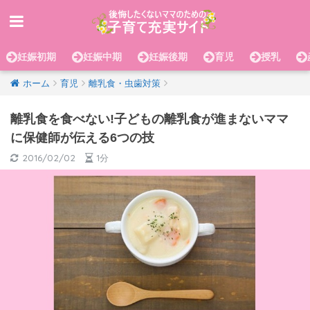
妊娠初期
妊娠中期
妊娠後期
育児
授乳
ホーム
育児
離乳食・虫歯対策
離乳食を食べない!子どもの離乳食が進まないママ
に保健師が伝える6つの技
2016/02/02
1分