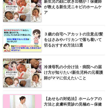
新生児の顔に吹き出物が！保健師
が教える新生児ニキビのホームケ
ア
３歳の自宅ヘアカットの注意点!髪
をはさみやバリカンで落ち着いて
切るおすすめ方法11選
冷凍母乳の小分け法・病院への届
け方が知りたい!新生児科の元看護
師がママに伝えたいこと
【あせもの対処法】ホームケアの
方法と皮膚科受診の見極め～保健