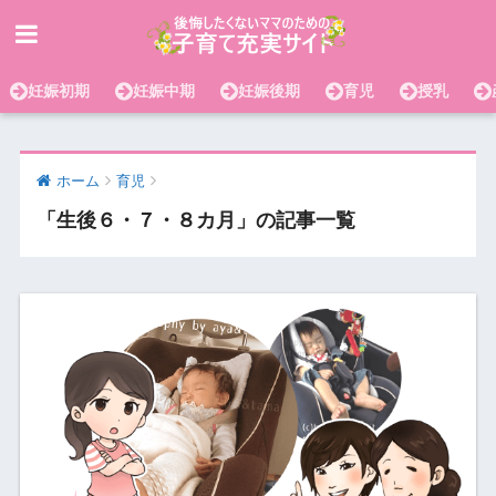
妊娠初期
妊娠中期
妊娠後期
育児
授乳
ホーム
育児
「生後６・７・８カ月」の記事一覧