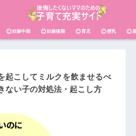
妊娠中期
妊娠後期
育児
授乳
を起こしてミルクを飲ませるべ
きない子の対処法・起こし方