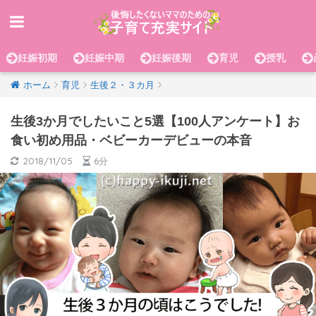
妊娠初期
妊娠中期
妊娠後期
育児
授乳
ホーム
育児
生後２・３カ月
生後3か月でしたいこと5選【100人アンケート】お
食い初め用品・ベビーカーデビューの本音
2018/11/05
6分