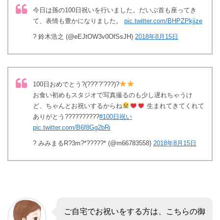
今日は孫の100日祝いを行いました。だいぶ首も座ってき
て、表情も豊かになりました。
pic.twitter.com/BHPZPkjjze
? 鈴木浩之 (@eEJtOW3v0OfSsJH)
2018年8月15日
100日おめでとう?(???’?’???)?
お食い初めもスタジオで写真撮るのも少し遅れちゃうけ
ど、ちゃんとお祝いするからね
生まれてきてくれて
ありがとう??????????
#100日祝い
pic.twitter.com/B6f8Gg2bRi
? みみまるR?3m?*?????* (@m66783558)
2018年8月15日
ご自宅でお祝いをする方は、こちらの御