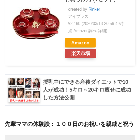
created by
Rinker
アイプラス
¥2,160
(2020/03/13 20:56:49時
点 Amazon調べ-
詳細)
Amazon
楽天市場
授乳中にできる産後ダイエットで10
人が成功！5キロ～20キロ痩せに成功
した方法公開
先輩ママの体験談：１００日のお祝いを親戚と祝う