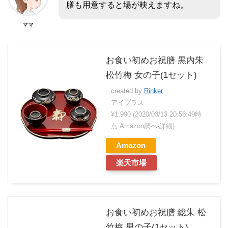
膳も用意すると場が映えますね。
ママ
お食い初めお祝膳 黒内朱
松竹梅 女の子(1セット)
created by
Rinker
アイプラス
¥1,990
(2020/03/13 20:56:49時
点 Amazon調べ-
詳細)
Amazon
楽天市場
お食い初めお祝膳 総朱 松
竹梅 男の子(1セット)