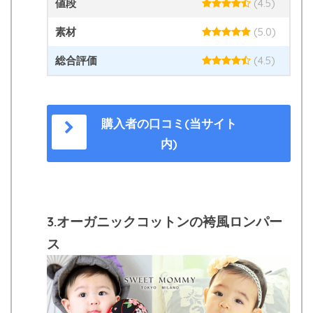
値段
(4.5)
素材
(5.0)
総合評価
(4.5)
購入者の口コミ(当サイト
内)
3.オーガニックコットンの袴風ロンパー
ス