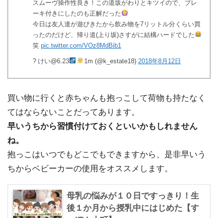
スムーヴ操作性良き！この道坂がわりとキツイので、ブレ
ーキ付きにしたのも正解だった
今日は友人達が遊びきたから飲み物を7リットル分くらい買
ったのだけど、帰り道(上り坂)さすがに結構ハードでした
笑
pic.twitter.com/VOz8MdBib1
? けい@6.23
1m (@k_estate18)
2018年8月12日
買い物に行くと赤ちゃんも抱っこして荷物も持たなく
てはならないことだってあります。
早いうちから習慣付けておくといいかもしれません
ね。
抱っこはいつでもどこでもできますから、是非早いう
ちからベビーカーの使用をオススメします。
母乳の悩みが１０日ですっきり！生
後１か月から授乳中にはじめた【す