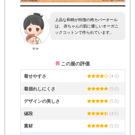
上品な和柄が特徴の袴カバーオール
は、 赤ちゃんの肌に優しいオーガニ
ックコットンで作られています。
ママ
この服の評価
着せやすさ
(4.0)
着崩れしにくさ
(5.0)
デザインの美しさ
(5.0)
値段
(4.5)
素材
(5.0)