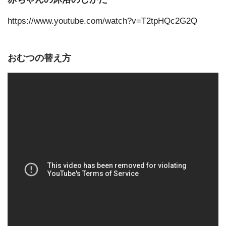
https://www.youtube.com/watch?v=T2tpHQc2G2Q
おむつの替え方