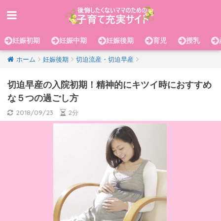
妊娠初期
妊娠中期
妊娠後期
育児
授乳
ホーム
妊娠後期
切迫流産・切迫早産
切迫早産の入院初期！精神的にキツイ時におすすめ
な５つの過ごし方
2018/09/23
2分