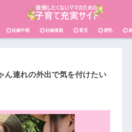
妊娠中期
妊娠後期
育児
授乳
ゃん連れの外出で気を付けたい