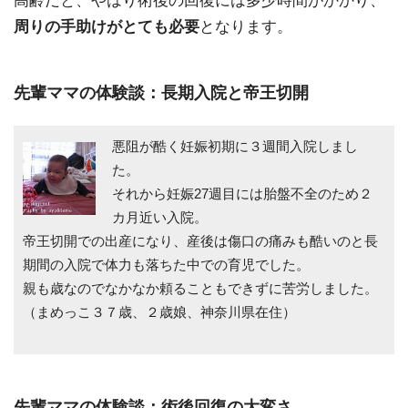
高齢だと、やはり術後の回復には多少時間がかかり、
周りの手助けがとても必要
となります。
先輩ママの体験談：長期入院と帝王切開
悪阻が酷く妊娠初期に３週間入院しまし
た。
それから妊娠27週目には胎盤不全のため２
カ月近い入院。
帝王切開での出産になり、産後は傷口の痛みも酷いのと長
期間の入院で体力も落ちた中での育児でした。
親も歳なのでなかなか頼ることもできずに苦労しました。
（まめっこ３７歳、２歳娘、神奈川県在住）
先輩ママの体験談：術後回復の大変さ