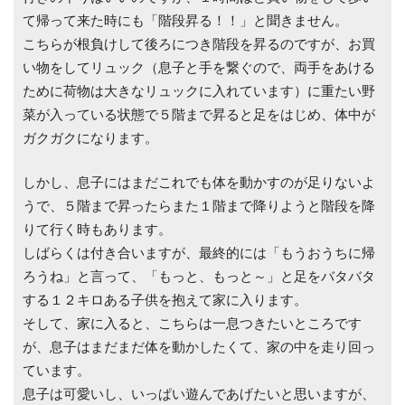
て帰って来た時にも「階段昇る！！」と聞きません。
こちらが根負けして後ろにつき階段を昇るのですが、お買
い物をしてリュック（息子と手を繋ぐので、両手をあける
ために荷物は大きなリュックに入れています）に重たい野
菜が入っている状態で５階まで昇ると足をはじめ、体中が
ガクガクになります。
しかし、息子にはまだこれでも体を動かすのが足りないよ
うで、５階まで昇ったらまた１階まで降りようと階段を降
りて行く時もあります。
しばらくは付き合いますが、最終的には「もうおうちに帰
ろうね」と言って、「もっと、もっと～」と足をバタバタ
する１２キロある子供を抱えて家に入ります。
そして、家に入ると、こちらは一息つきたいところです
が、息子はまだまだ体を動かしたくて、家の中を走り回っ
ています。
息子は可愛いし、いっぱい遊んであげたいと思いますが、