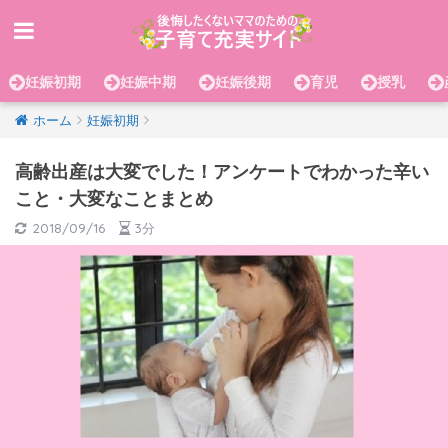
妊娠初期
妊娠中期
妊娠後期
育児
授乳
ホーム
妊娠初期
高齢出産は大変でした！アンケートでわかった辛い
こと・大変なことまとめ
2018/09/16
3分