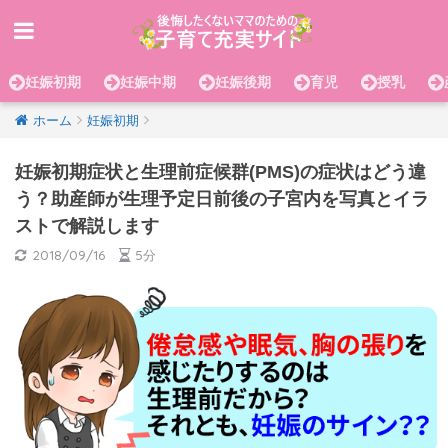
妊娠初期
妊娠中期
妊娠後期
育児
授乳
ホーム
妊娠初期
妊娠初期症状と生理前症候群(PMS)の症状はどう違
う？助産師が生理予定日前後の子宮内を写真とイラ
ストで解説します
2018/09/16
5分