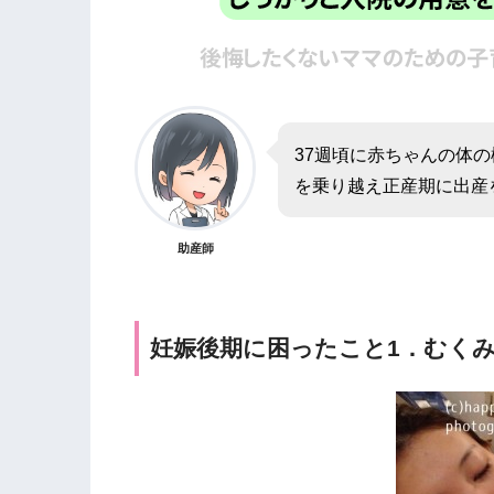
37週頃に赤ちゃんの体
を乗り越え正産期に出産
助産師
妊娠後期に困ったこと1．むく