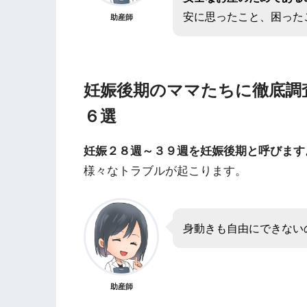
安に思ったこと、困った
助産師
妊娠後期のママたちに徹底調
６選
妊娠２８週～３９週を妊娠後期と呼びます
様々なトラブルが起こります。
身動きも自由にできない
助産師