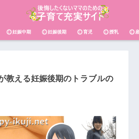
妊娠中期
妊娠後期
育児
授乳
が教える妊娠後期のトラブルの