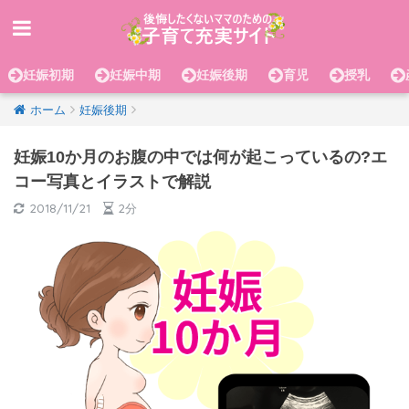
妊娠初期
妊娠中期
妊娠後期
育児
授乳
ホーム
妊娠後期
妊娠10か月のお腹の中では何が起こっているの?エ
コー写真とイラストで解説
2018/11/21
2分