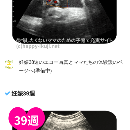
妊娠38週のエコー写真とママたちの体験談のペ
ージへ(準備中)
妊娠39週