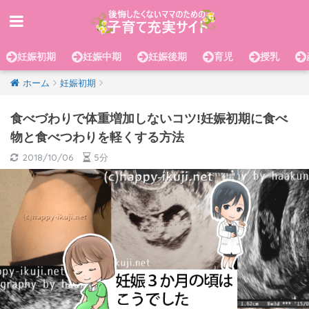
妊娠初期
妊娠中期
妊娠後期
育児
授乳
ホーム
妊娠初期
食べづわりで体重増加しないコツ!妊娠初期に食べ
物と食べつわりを軽くする方法
2018/10/06
5分