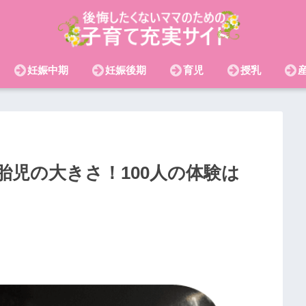
妊娠中期
妊娠後期
育児
授乳
胎児の大きさ！100人の体験は