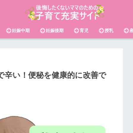
妊娠中期
妊娠後期
育児
授乳
で辛い！便秘を健康的に改善で