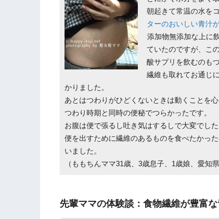
朝起きて常温の水を
ターのおいしい青汁
添加物無添加な上に
ていたのですが、こ
酸サプリを飲むのも
繊維も取れてお通じ
かりました。
あとはつわりがひどくないときは動くことを心
つわり時期と同時の便秘でつらかったです。
お腹は便で張るし吐き気はするしで大変でした
便を出すために繊維のあるものを食べたかった
いました。
（ももちんママ31歳、3歳息子、1歳娘、愛知
先輩ママの体験談：食物繊維が豊富な