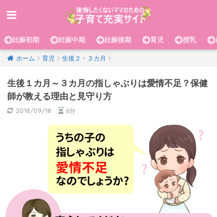
妊娠初期
妊娠中期
妊娠後期
育児
授乳
ホーム
育児
生後２・３カ月
生後１カ月～３カ月の指しゃぶりは愛情不足？保健
師が教える理由と見守り方
2018/09/18
6分