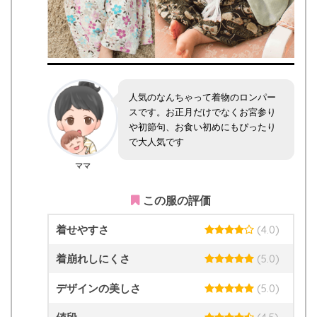
人気のなんちゃって着物のロンパー
スです。お正月だけでなくお宮参り
や初節句、お食い初めにもぴったり
で大人気です
ママ
この服の評価
着せやすさ
(4.0)
着崩れしにくさ
(5.0)
デザインの美しさ
(5.0)