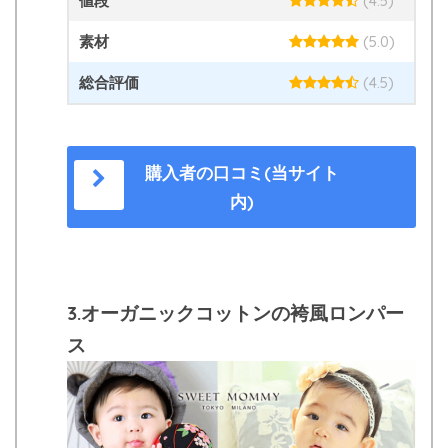
値段
(4.5)
素材
(5.0)
総合評価
(4.5)
購入者の口コミ(当サイト
内)
3.オーガニックコットンの袴風ロンパー
ス