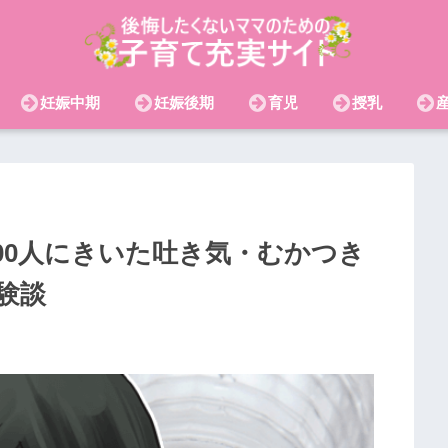
妊娠中期
妊娠後期
育児
授乳
00人にきいた吐き気・むかつき
験談