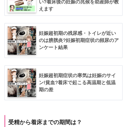
い?着床後の妊娠の兆候を助産師が教
えます
妊娠超初期の残尿感・トイレが近い
のは膀胱炎?妊娠初期症状の頻尿のア
ンケート結果
妊娠超初期症状の寒気は妊娠のサイ
ン!貧血?着床で起こる高温期と低温
期の差
受精から着床までの期間は？