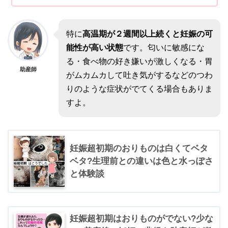
特に
高温期が２週間以上続くと妊娠の可
能性が高い状態
です。匂いに敏感にな
る・食べ物の好き嫌いが激しくなる・胃
助産師
がムカムカして吐き気がするなどのつわ
りのような症状がでてくる場合もありま
すよ。
妊娠超初期のおりものは白くてベタ
ベタ?生理前との違いは色と水っぽさ
と体験談
妊娠超初期はおりものがでない?少な