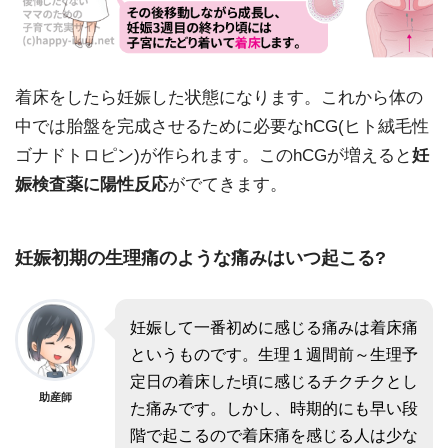
着床をしたら妊娠した状態になります。これから体の
中では胎盤を完成させるために必要なhCG(ヒト絨毛性
ゴナドトロピン)が作られます。このhCGが増えると
妊
娠検査薬に陽性反応
がでてきます。
妊娠初期の生理痛のような痛みはいつ起こる?
妊娠して一番初めに感じる痛みは着床痛
というものです。生理１週間前～生理予
定日の着床した頃に感じるチクチクとし
助産師
た痛みです。しかし、時期的にも早い段
階で起こるので着床痛を感じる人は少な