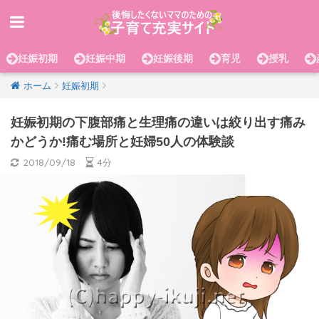
妊娠初期
妊娠中期
妊娠後期
育児
授乳
ホーム
妊娠初期
妊娠初期の下腹部痛と生理痛の違いは絞り出す痛み
かどうか!痛む場所と妊婦50人の体験談
2018/09/18
4分