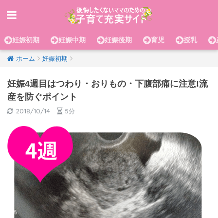
妊娠初期
妊娠中期
妊娠後期
育児
授乳
ホーム
妊娠初期
妊娠4週目はつわり・おりもの・下腹部痛に注意!流
産を防ぐポイント
2018/10/14
5分